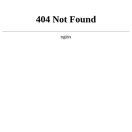
网站地图
菜单
HOME | 首页
WORKS | 作品
珠宝首饰
银饰珠宝
时尚
澳洲Shepherd’s Life-sheepskin boots
澳洲Shepherd’s Life-fur coat
澳洲Shepherd’s Life
OLAY
MODEL
L’OREAL
艺术
防护服广告
艺术品翻拍与复制
一得珠宝
古董