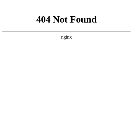
网站地图
菜单
HOME | 首页
WORKS | 作品
珠宝首饰
银饰珠宝
时尚
澳洲Shepherd’s Life-sheepskin boots
澳洲Shepherd’s Life-fur coat
澳洲Shepherd’s Life
OLAY
MODEL
L’OREAL
艺术
防护服广告
艺术品翻拍与复制
一得珠宝
古董