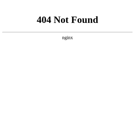
网站地图
菜单
HOME | 首页
WORKS | 作品
珠宝首饰
银饰珠宝
时尚
澳洲Shepherd’s Life-sheepskin boots
澳洲Shepherd’s Life-fur coat
澳洲Shepherd’s Life
OLAY
MODEL
L’OREAL
艺术
防护服广告
艺术品翻拍与复制
一得珠宝
古董