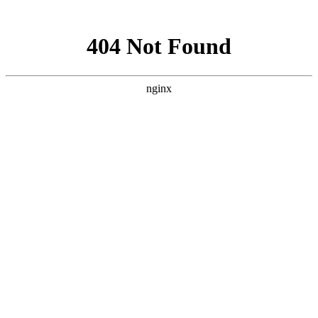
网站地图
菜单
HOME | 首页
WORKS | 作品
珠宝首饰
银饰珠宝
时尚
澳洲Shepherd’s Life-sheepskin boots
澳洲Shepherd’s Life-fur coat
澳洲Shepherd’s Life
OLAY
MODEL
L’OREAL
艺术
防护服广告
艺术品翻拍与复制
一得珠宝
古董