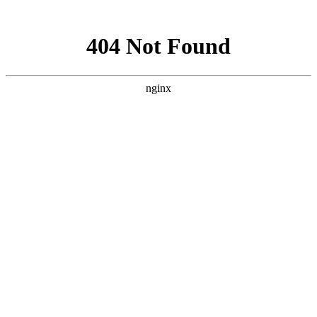
网站地图
菜单
HOME | 首页
WORKS | 作品
珠宝首饰
银饰珠宝
时尚
澳洲Shepherd’s Life-sheepskin boots
澳洲Shepherd’s Life-fur coat
澳洲Shepherd’s Life
OLAY
MODEL
L’OREAL
艺术
防护服广告
艺术品翻拍与复制
一得珠宝
古董