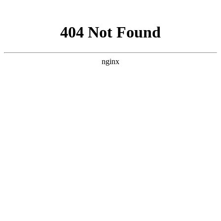
网站地图
犀牛视觉 - 苏州商业摄影
HOME | 首页
WORKS | 作品
珠宝首饰
银饰珠宝
时尚
澳洲Shepherd’s Life-sheepskin boots
澳洲Shepherd’s Life-fur coat
澳洲Shepherd’s Life
OLAY
MODEL
L’OREAL
艺术
防护服广告
艺术品翻拍与复制
一得珠宝
古董
滴翠琢玉坊