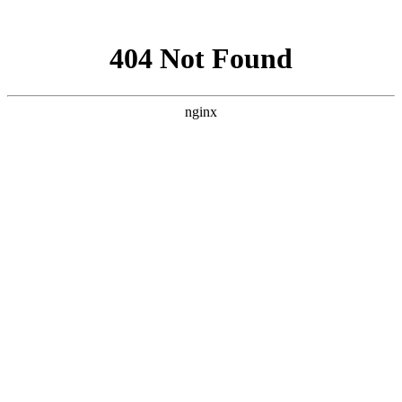
网站地图
菜单
HOME | 首页
WORKS | 作品
珠宝首饰
银饰珠宝
时尚
澳洲Shepherd’s Life-sheepskin boots
澳洲Shepherd’s Life-fur coat
澳洲Shepherd’s Life
OLAY
MODEL
L’OREAL
艺术
防护服广告
艺术品翻拍与复制
一得珠宝
古董