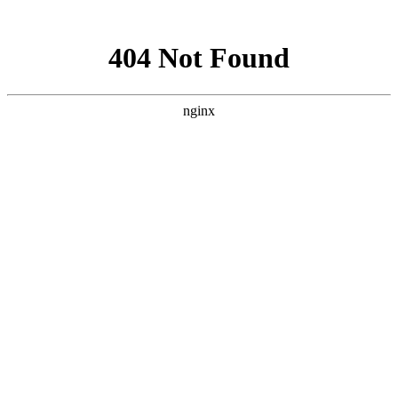
网站地图
犀牛视觉 - 苏州商业摄影
HOME | 首页
WORKS | 作品
珠宝首饰
银饰珠宝
时尚
澳洲Shepherd’s Life-sheepskin boots
澳洲Shepherd’s Life-fur coat
澳洲Shepherd’s Life
OLAY
MODEL
L’OREAL
艺术
防护服广告
艺术品翻拍与复制
一得珠宝
古董
滴翠琢玉坊