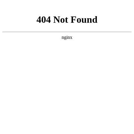
网站地图
菜单
HOME | 首页
WORKS | 作品
珠宝首饰
银饰珠宝
时尚
澳洲Shepherd’s Life-sheepskin boots
澳洲Shepherd’s Life-fur coat
澳洲Shepherd’s Life
OLAY
MODEL
L’OREAL
艺术
防护服广告
艺术品翻拍与复制
一得珠宝
古董